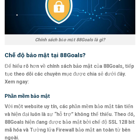
Chính sách bảo mật 88Goals là gì?
Chế độ bảo mật tại 88Goals?
Để hiểu rõ hơn về
chính sách bảo mật
của 88Goals, tiếp
tục theo dõi các chuyên mục được chia sẻ dưới đây.
Xem ngay:
Phần mềm bảo mật
Với một website uy tín, các phần mềm bảo mật tân tiến
và hiện đại luôn là sự “hỗ trợ” không thể thiếu. Theo đó,
88Goals hiện đang được bảo mật bởi chế độ SSL 128 bit
mã hóa và Tường lửa Firewall bảo mật an toàn từ bên
ngoài.