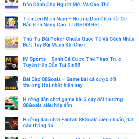
Dẫn Dành Cho Người Mới Và Cao Thủ
Tiến Lên Miền Nam – Hướng Dẫn Chơi Từ Cơ
Bản Đến Nâng Cao Tại Net88 Bet
Thứ Tự Bài Poker Chuẩn Quốc Tế Và Cách Nhận
Biết Tay Bài Mạnh Khi Chơi
IM Sports – Sảnh Cá Cược Thể Thao Trực
Tuyến Hấp Dẫn Tại Sin88
Bài Cào 88Goals – Game bài cá cược đổi
thưởng Hot nhất hiện nay
Hướng dẫn chơi game bài 3 cây đổi thưởng
88Goals siêu hấp dẫn
Hướng dẫn chơi Fantan 88Goals siêu chuẩn, đặt
đâu thắng đó