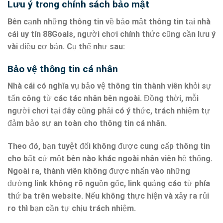
Lưu ý trong chính sách bảo mật
Bên cạnh những thông tin về bảo mật thông tin tại nhà
cái uy tín 88Goals, người chơi chính thức cũng cần lưu ý
vài điều cơ bản. Cụ thể như sau:
Bảo vệ thông tin cá nhân
Nhà cái có nghĩa vụ bảo vệ thông tin thành viên khỏi sự
tấn công từ các tác nhân bên ngoài. Đồng thời, mỗi
người chơi tại đây cũng phải có ý thức, trách nhiệm tự
đảm bảo sự an toàn cho thông tin cá nhân.
Theo đó, bạn tuyệt đối không được cung cấp thông tin
cho bất cứ một bên nào khác ngoài nhân viên hệ thống.
Ngoài ra, thành viên không được nhấn vào những
đường link không rõ nguồn gốc, link quảng cáo từ phía
thứ ba trên website. Nếu không thực hiện và xảy ra rủi
ro thì bạn cần tự chịu trách nhiệm.