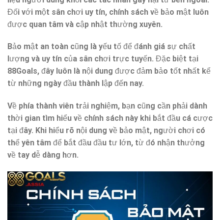
Đối với một sân chơi uy tín, chính sách về bảo mật luôn
được quan tâm và cập nhật thường xuyên.
Bảo mật an toàn cũng là yếu tố để đánh giá sự chất
lượng và uy tín của sân chơi trực tuyến. Đặc biệt tại
88Goals, đây luôn là nội dung được đảm bảo tốt nhất kể
từ những ngày đầu thành lập đến nay.
Về phía thành viên trải nghiệm, bạn cũng cần phải dành
thời gian tìm hiểu về chính sách này khi bắt đầu cá cược
tại đây. Khi hiểu rõ nội dung về bảo mật, người chơi có
thể yên tâm để bắt đầu đầu tư lớn, từ đó nhận thưởng
về tay dễ dàng hơn.