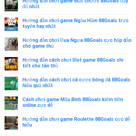
Hướng dẫn chơi game Mạt chược 88Goals đầy
đủ nhất
Hướng dẫn chơi game Ngầu Hầm 88Goals trực
tuyến hay nhất
Hướng dẫn chơi Đua Ngựa 88Goals cực hấp dẫn
cho game thủ
Hướng dẫn cách chơi Slot game 88Goals chi
tiết cho tân thủ
Hướng dẫn cách chơi cá cược bóng đá 88Goals
hiệu quả nhất
Cách chơi game Mậu Binh 88Goals kiếm tiền
online cực dễ
Hướng dẫn chơi game Roulette 88Goals cực dễ
hiểu