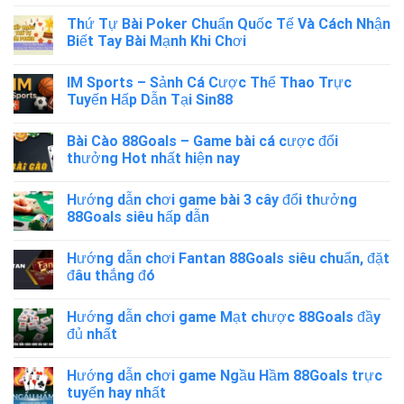
Thứ Tự Bài Poker Chuẩn Quốc Tế Và Cách Nhận
Biết Tay Bài Mạnh Khi Chơi
IM Sports – Sảnh Cá Cược Thể Thao Trực
Tuyến Hấp Dẫn Tại Sin88
Bài Cào 88Goals – Game bài cá cược đổi
thưởng Hot nhất hiện nay
Hướng dẫn chơi game bài 3 cây đổi thưởng
88Goals siêu hấp dẫn
Hướng dẫn chơi Fantan 88Goals siêu chuẩn, đặt
đâu thắng đó
Hướng dẫn chơi game Mạt chược 88Goals đầy
đủ nhất
Hướng dẫn chơi game Ngầu Hầm 88Goals trực
tuyến hay nhất