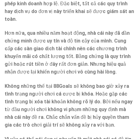
phép kinh doanh hợp lệ. Đặc biệt, tất cả các quy trình
hay dịch vụ do đơn vị này triển khai sẽ được giám sát an
toàn.
Hơn nữa, qua nhiều năm hoạt động, nhà cái này đã dần
chứng minh được uy tín và độ tin cậy của mình. Cung
cấp các sàn giao dịch tài chính nên các chương trình
khuyến mãi có chất lượng tốt. Bằng chứng là quy trình
gửi hoặc rút tiền ở đây rất đơn giản. Nhưng hiệu quả
nhận được lại khiến người chơi vô cùng hài lòng.
Không những thế tại 88Goals sẽ không bao giờ xảy ra
tình trạng người chơi cá cược bị khóa. Hoặc gặp các
tình trạng bị xóa tài khoản không rõ lý do. Bởi nếu ngay
từ đầu người chơi không vi phạm những quy định mà
nhà cái này đề ra. Chắc chắn vấn đề bị hủy quyền tham
gia các trò chơi giải trí sẽ không xảy ra với bạn.