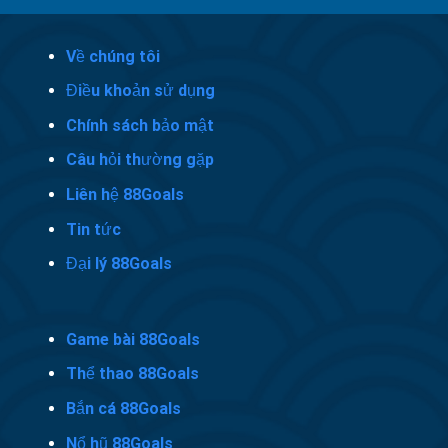
Về chúng tôi
Điều khoản sử dụng
Chính sách bảo mật
Câu hỏi thường gặp
Liên hệ 88Goals
Tin tức
Đại lý 88Goals
Game bài 88Goals
Thể thao 88Goals
Bắn cá 88Goals
Nổ hũ 88Goals