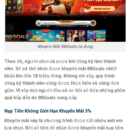
Khuyến Mãi 88Goals đa dạng
Theo đó, người chơi cá cược khi đăng ký làm thành
viên. Sẽ có thể nhận được khuyến mãi 88Goals chiết
khấu lên đến 18 triệu đồng. Không chỉ vậy, quy trình
đăng ký thành viên cũng được thực hiện vô cùng đơn
giản. Vì vậy mọi người đều có cơ hội sở hữu những phần
quà hấp dẫn do 88Goals cung cấp.
Nạp Tiền Không Giới Hạn Khuyến Mãi 3%
Khuyến mãi này là chương trình được rất nhiều anh em
lựa chọn. Bởi số tiền để nhận được khuyến mãi nạp tiền