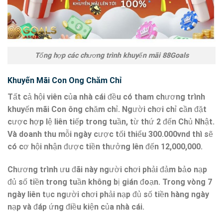
Tổng hợp các chương trình khuyến mãi 88Goals
Khuyến Mãi Con Ong Chăm Chỉ
Tất cả hội viên của nhà cái đều có tham chương trình
khuyến mãi Con ông chăm chỉ. Người chơi chỉ cần đặt
cược hợp lệ liên tiếp trong tuần, từ thứ 2 đến Chủ Nhật.
Và doanh thu mỗi ngày cược tối thiểu 300.000vnd thì sẽ
có cơ hội nhận được tiền thưởng lên đến 12,000,000.
Chương trình ưu đãi này người chơi phải đảm bảo nạp
đủ số tiền trong tuần không bị gián đoạn. Trong vòng 7
ngày liên tục người chơi phải nạp đủ số tiền hàng ngày
nạp và đáp ứng điều kiện của nhà cái.