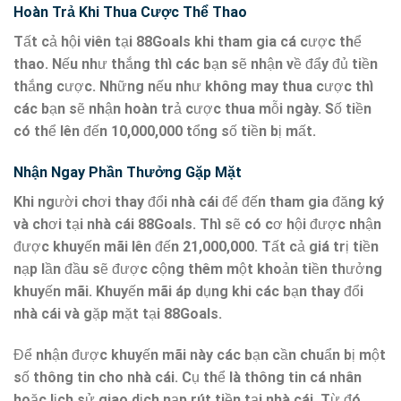
Hoàn Trả Khi Thua Cược Thể Thao
Tất cả hội viên tại 88Goals khi tham gia cá cược thể
thao. Nếu như thắng thì các bạn sẽ nhận về đẩy đủ tiền
thắng cược. Những nếu như không may thua cược thì
các bạn sẽ nhận hoàn trả cược thua mỗi ngày. Số tiền
có thể lên đến 10,000,000 tổng số tiền bị mất.
Nhận Ngay Phần Thưởng Gặp Mặt
Khi người chơi thay đổi nhà cái để đến tham gia đăng ký
và chơi tại nhà cái 88Goals. Thì sẽ có cơ hội được nhận
được khuyến mãi lên đến 21,000,000. Tất cả giá trị tiền
nạp lần đầu sẽ được cộng thêm một khoản tiền thưởng
khuyến mãi. Khuyến mãi áp dụng khi các bạn thay đổi
nhà cái và gặp mặt tại 88Goals.
Để nhận được khuyến mãi này các bạn cần chuẩn bị một
số thông tin cho nhà cái. Cụ thể là thông tin cá nhân
hoặc lịch sử giao dịch nạp rút tiền tại nhà cái. Từ đó