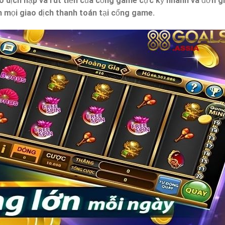
o dịch nạp và rút tiền của cổng game cực kỳ nhanh và đơn gi
h mọi giao dịch thanh toán tại cổng game.