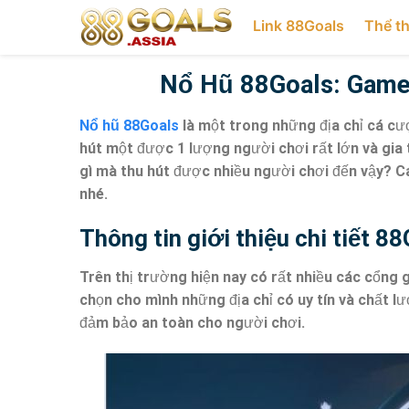
Chuyển
Link 88Goals
Thể t
đến
nội
dung
Nổ Hũ 88Goals: Game
Nổ hũ 88Goals
là một trong những địa chỉ cá cư
hút một được 1 lượng người chơi rất lớn và gia 
gì mà thu hút được nhiều người chơi đến vậy? 
nhé.
Thông tin giới thiệu chi tiết 8
Trên thị trường hiện nay có rất nhiều các cổng 
chọn cho mình những địa chỉ có uy tín và chất l
đảm bảo an toàn cho người chơi.