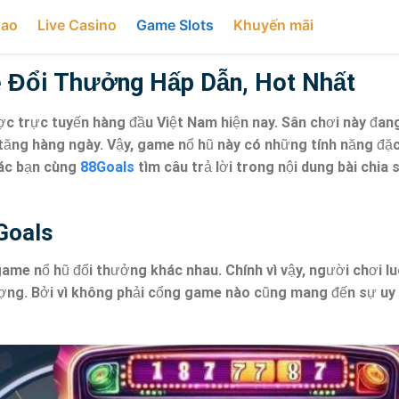
hao
Live Casino
Game Slots
Khuyến mãi
 Đổi Thưởng Hấp Dẫn, Hot Nhất
ợc trực tuyến hàng đầu Việt Nam hiện nay. Sân chơi này đan
tăng hàng ngày. Vậy, game nổ hũ này có những tính năng đặc
Các bạn cùng
88Goals
tìm câu trả lời trong nội dung bài chia 
8Goals
game nổ hũ đổi thưởng khác nhau. Chính vì vậy, người chơi lu
ượng. Bởi vì không phải cổng game nào cũng mang đến sự uy 