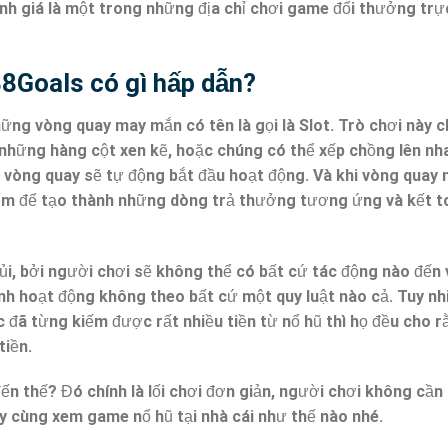
h giá là một trong những địa chỉ chơi game đổi thưởng trự
88Goals có gì hấp dẫn?
ng vòng quay may mắn có tên là gọi là Slot. Trò chơi này ch
những hàng cột xen kẽ, hoặc chúng có thể xếp chồng lên nh
n, vòng quay sẽ tự động bắt đầu hoạt động. Và khi vòng quay 
điểm để tạo thành những dòng trả thưởng tương ứng và kết t
rủi, bởi người chơi sẽ không thể có bất cứ tác động nào đến
h hoạt động không theo bất cứ một quy luật nào cả. Tuy nh
đã từng kiếm được rất nhiều tiền từ nổ hũ thì họ đều cho r
tiền.
n thế? Đó chính là lối chơi đơn giản, người chơi không cần 
ãy cùng xem game nổ hũ tại nhà cái như thế nào nhé.