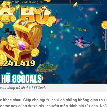
 đa dạng trò chơi tại 88Goals
c khác nhau. Giúp cho người chơi có những không gian thư 
g game này cũng được giới chuyên môn đánh giá rất cao. Nhất