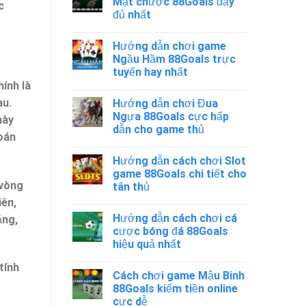
Mạt chược 88Goals đầy
c
đủ nhất
Hướng dẫn chơi game
Ngầu Hầm 88Goals trực
tuyến hay nhất
ính là
au.
Hướng dẫn chơi Đua
Ngựa 88Goals cực hấp
này
dẫn cho game thủ
oán
Hướng dẫn cách chơi Slot
game 88Goals chi tiết cho
 vòng
tân thủ
iên,
Hướng dẫn cách chơi cá
ằng,
cược bóng đá 88Goals
hiệu quả nhất
tính
Cách chơi game Mậu Binh
88Goals kiếm tiền online
cực dễ