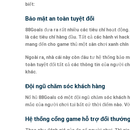
biết:
Bảo mật an toàn tuyệt đối
88Goals đưa ra rất nhiều các tiêu chí hoạt động
là các tiêu chí hàng đầu. Tất cả các hành vi ha
mang đến cho game thủ một sân chơi xanh chín
Ngoài ra, nhà cái này còn đâu tư hệ thống bảo 
toàn tuyệt đối tất cả các thông tin của người c
khác.
Đội ngũ chăm sóc khách hàng
Nổ hũ 88Goals có một đội ngũ chăm sóc khách hà
mắc của người chơi tại bất cứ thời điểm nào. Với
Hệ thống cổng game hỗ trợ đổi thưởn