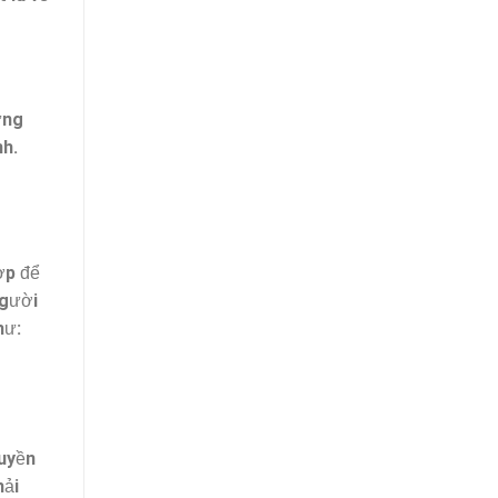
ững
nh.
ợp để
người
hư:
quyền
hải