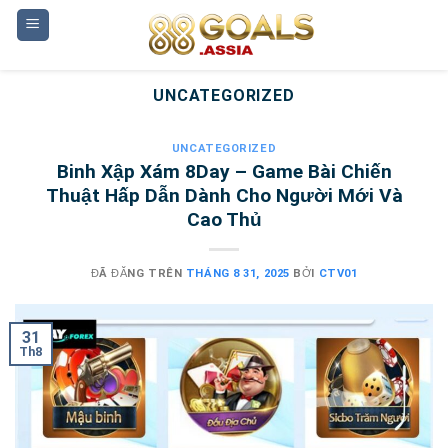
Chuyển
đến
nội
dung
UNCATEGORIZED
UNCATEGORIZED
Binh Xập Xám 8Day – Game Bài Chiến
Thuật Hấp Dẫn Dành Cho Người Mới Và
Cao Thủ
ĐÃ ĐĂNG TRÊN
THÁNG 8 31, 2025
BỞI
CTV01
31
Th8